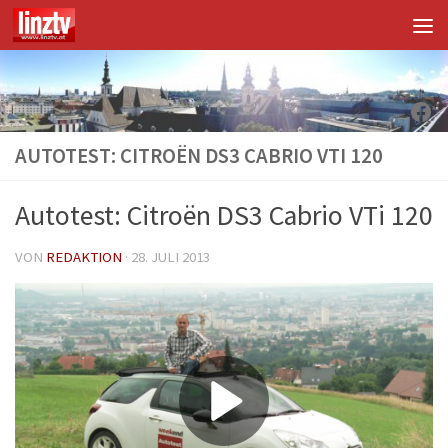
Unter dem Inhalt
Fac
AUTOTEST: CITROËN DS3 CABRIO VTI 120
Autotest: Citroën DS3 Cabrio VTi 120
VON
REDAKTION
·
28. JULI 2013