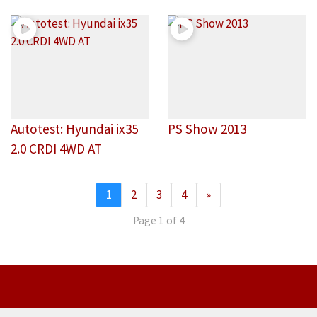
Autotest: Hyundai ix35
PS Show 2013
2.0 CRDI 4WD AT
1
2
3
4
»
Page 1 of 4