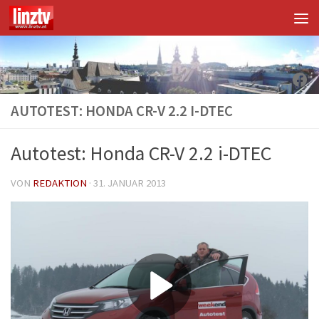
Unter dem Inhalt
Fac
AUTOTEST: HONDA CR-V 2.2 I-DTEC
Autotest: Honda CR-V 2.2 i-DTEC
VON
REDAKTION
·
31. JANUAR 2013