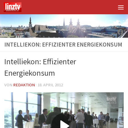
Unter dem Inhalt
Fac
INTELLIEKON: EFFIZIENTER ENERGIEKONSUM
Intelliekon: Effizienter
Energiekonsum
VON
REDAKTION
·
18. APRIL 2012