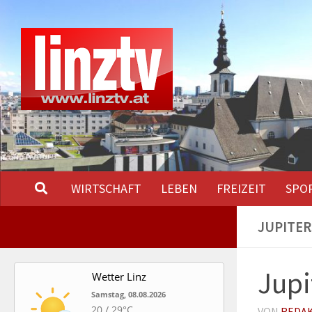
Unter dem Inhalt
WIRTSCHAFT
LEBEN
FREIZEIT
SPO
JUPITER
Jupi
Wetter Linz
Samstag, 08.08.2026
20 / 29°C
VON
REDA