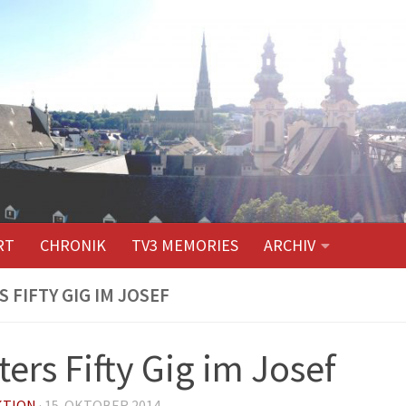
RT
CHRONIK
TV3 MEMORIES
ARCHIV
S FIFTY GIG IM JOSEF
ters Fifty Gig im Josef
KTION
·
15. OKTOBER 2014