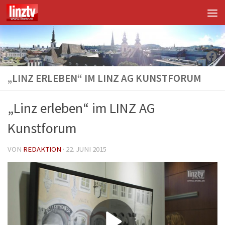
Unter dem Inhalt
Fac
„LINZ ERLEBEN“ IM LINZ AG KUNSTFORUM
„Linz erleben“ im LINZ AG
Kunstforum
VON
REDAKTION
·
22. JUNI 2015