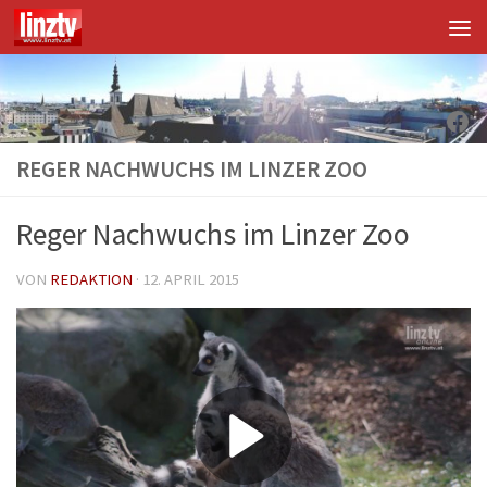
Unter dem Inhalt
Fac
REGER NACHWUCHS IM LINZER ZOO
Reger Nachwuchs im Linzer Zoo
VON
REDAKTION
·
12. APRIL 2015