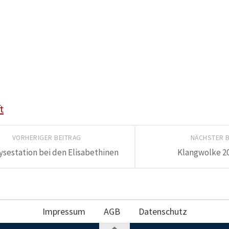
t
VORHERIGER BEITRAG
NÄCHSTER 
ysestation bei den Elisabethinen
Klangwolke 20
Impressum
AGB
Datenschutz