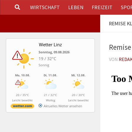
WIRTSCHAFT
LEBEN
FREIZEIT
SPO
Unter dem Inhalt
REMISE K
Wetter Linz
Remise
Sonntag, 09.08.2026
19 / 32°C
VON
REDA
Sonnig
Mo, 10.08.
Di, 11.08.
Mi, 12.08.
20 / 35°C
21 / 32°C
20 / 30°C
Leicht bewölkt
Wolkig
Leicht bewölkt
Aktuelles Wetter ansehen