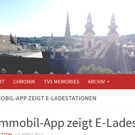
RT
CHRONIK
TV3 MEMORIES
ARCHIV
BIL-APP ZEIGT E-LADESTATIONEN
mmobil-App zeigt E-Lade
KTION
·
12. MÄRZ 2013