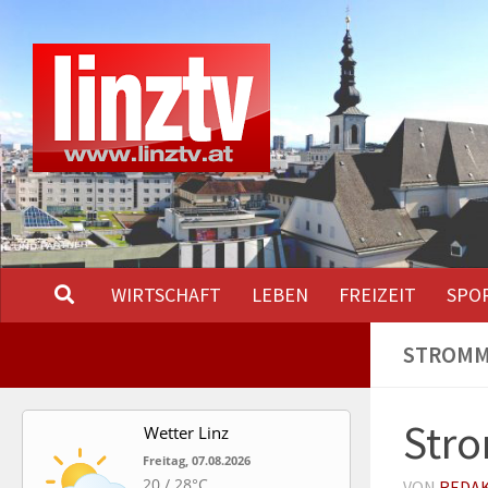
Unter dem Inhalt
WIRTSCHAFT
LEBEN
FREIZEIT
SPO
STROMMO
Stro
Wetter Linz
Freitag, 07.08.2026
20 / 28°C
VON
REDA