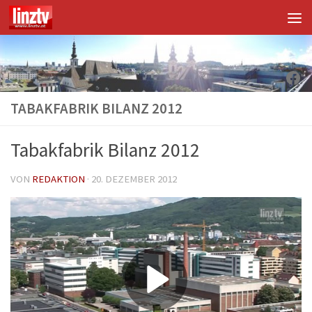
Unter dem Inhalt
Fac
TABAKFABRIK BILANZ 2012
Tabakfabrik Bilanz 2012
VON
REDAKTION
·
20. DEZEMBER 2012