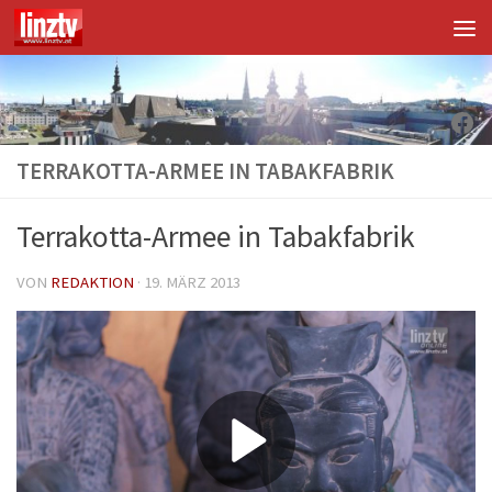
Unter dem Inhalt
Fac
TERRAKOTTA-ARMEE IN TABAKFABRIK
Terrakotta-Armee in Tabakfabrik
VON
REDAKTION
·
19. MÄRZ 2013