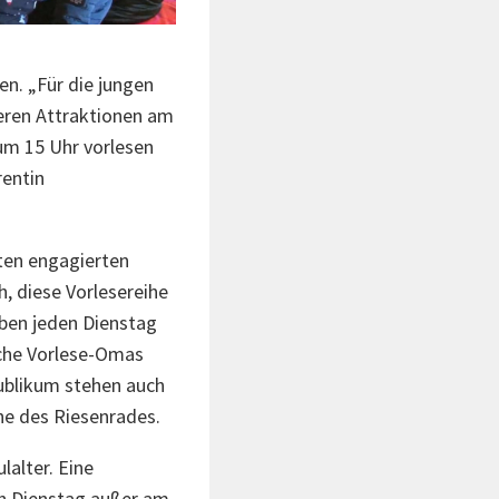
n. „Für die jungen
eren Attraktionen am
um 15 Uhr vorlesen
rentin
aten engagierten
, diese Vorlesereihe
eben jeden Dienstag
iche Vorlese-Omas
Publikum stehen auch
ähe des Riesenrades.
lalter. Eine
en Dienstag außer am