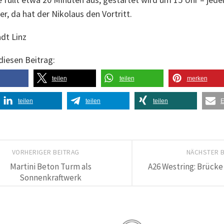
r, da hat der Nikolaus den Vortritt.
adt Linz
 diesen Beitrag:
teilen
teilen
merken
teilen
teilen
teilen
E
VORHERIGER BEITRAG
NÄCHSTER 
Martini Beton Turm als
A26 Westring: Brück
Sonnenkraftwerk