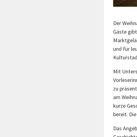
Der Weihna
Gäste gib
Marktgelä
und für le
Kultursta
Mit Unters
Vorleserin
zu präsent
am Weihnac
kurze Gesc
bereit. Di
Das Angebo
Geschichte