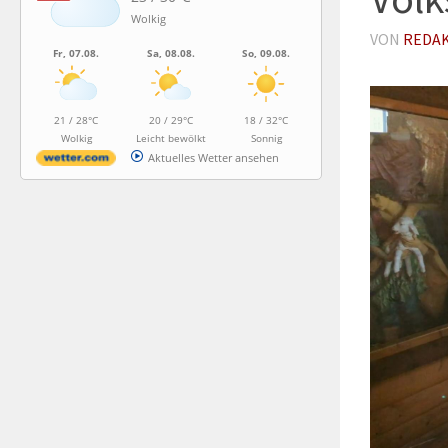
Wolkig
VON
REDA
Fr, 07.08.
Sa, 08.08.
So, 09.08.
21 / 28°C
20 / 29°C
18 / 32°C
Wolkig
Leicht bewölkt
Sonnig
Aktuelles Wetter ansehen