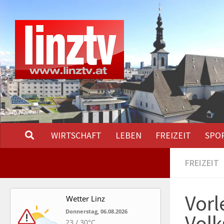
Unter dem Inhalt
WIRTSCHAFT
LEBEN
FREIZEIT
SPO
FREIZEIT
Vor
Wetter Linz
Donnerstag, 06.08.2026
Volk
23 / 30°C