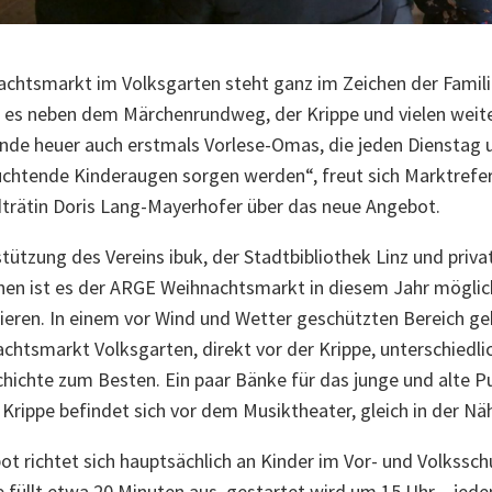
chtsmarkt im Volksgarten steht ganz im Zeichen der Familie
t es neben dem Märchenrundweg, der Krippe und vielen weit
nde heuer auch erstmals Vorlese-Omas, die jeden Dienstag 
uchtende Kinderaugen sorgen werden“, freut sich Marktrefe
dträtin Doris Lang-Mayerhofer über das neue Angebot.
tützung des Vereins ibuk, der Stadtbibliothek Linz und priv
nen ist es der ARGE Weihnachtsmarkt in diesem Jahr möglich
ieren. In einem vor Wind und Wetter geschützten Bereich g
htsmarkt Volksgarten, direkt vor der Krippe, unterschiedl
hichte zum Besten. Ein paar Bänke für das junge und alte 
e Krippe befindet sich vor dem Musiktheater, gleich in der N
t richtet sich hauptsächlich an Kinder im Vor- und Volksschu
 füllt etwa 20 Minuten aus, gestartet wird um 15 Uhr – jed