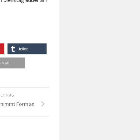
teilen
-Mail
BEITRAG
e nimmt Form an