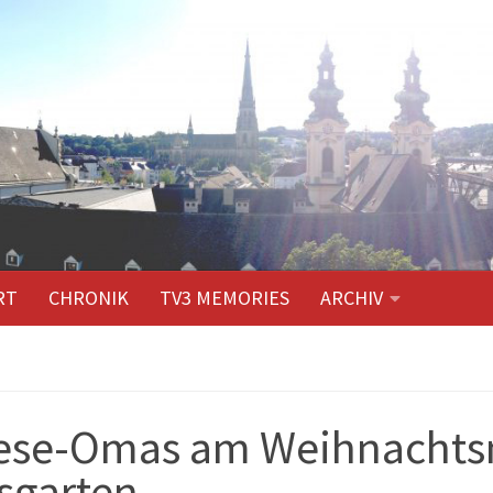
RT
CHRONIK
TV3 MEMORIES
ARCHIV
lese-Omas am Weihnachts
sgarten