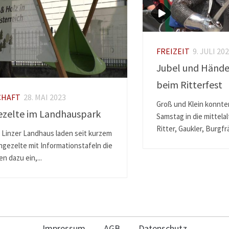
FREIZEIT
9. JULI 20
Jubel und Händ
beim Ritterfest
CHAFT
28. MAI 2023
Groß und Klein konnt
zelte im Landhauspark
Samstag in die mittelal
Ritter, Gaukler, Burgfrä
 Linzer Landhaus laden seit kurzem
ngezelte mit Informationstafeln die
 dazu ein,...
Impressum
AGB
Datenschutz