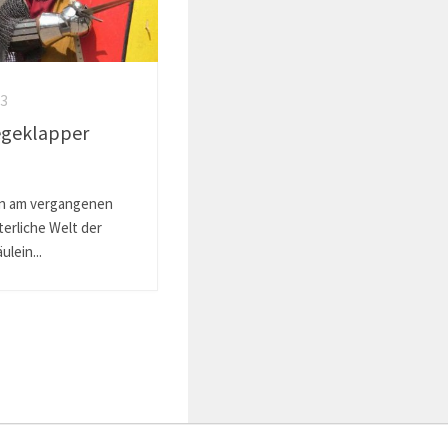
23
egeklapper
en am vergangenen
terliche Welt der
ulein...