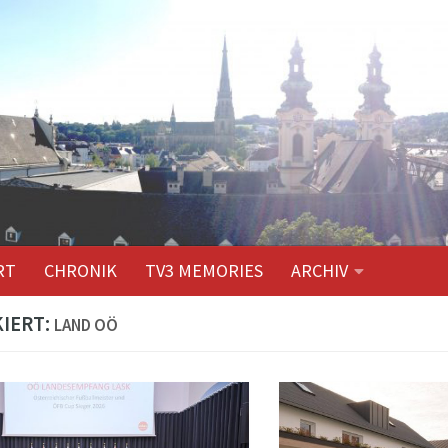
RT
CHRONIK
TV3 MEMORIES
ARCHIV
IERT:
LAND OÖ