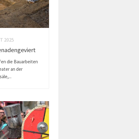
T 2025
enadengeviert
ufen die Bauarbeiten
ater an der
le,...