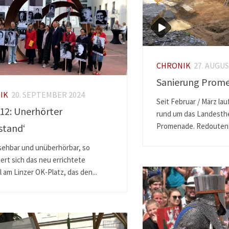
CHRONIK
27. AUGUS
Sanierung Prom
IK
20. SEPTEMBER 2024
Seit Februar / März la
 12: Unerhörter
rund um das Landesthe
Promenade. Redoutensä
stand‘
ehbar und unüberhörbar, so
ert sich das neu errichtete
am Linzer OK-Platz, das den...