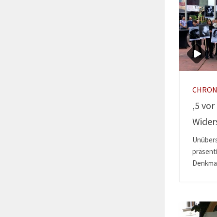
CHRON
‚5 vor
Wider
Unübers
präsenti
Denkmal 