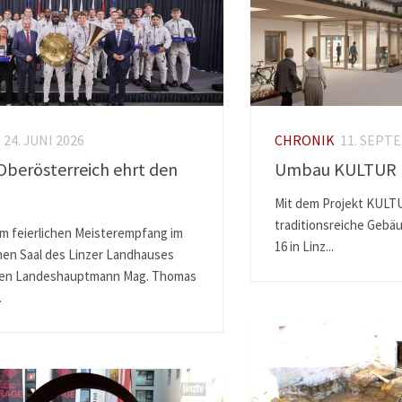
24. JUNI 2026
CHRONIK
11. SEPT
Oberösterreich ehrt den
Umbau KULTUR
Mit dem Projekt KULT
traditionsreiche Gebäu
em feierlichen Meisterempfang im
16 in Linz...
nen Saal des Linzer Landhauses
ten Landeshauptmann Mag. Thomas
.