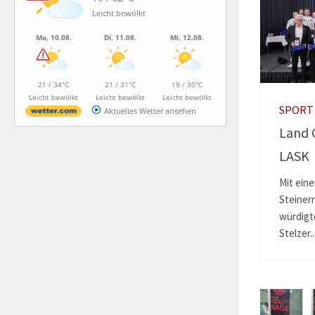
Leicht bewölkt
Mo, 10.08.
Di, 11.08.
Mi, 12.08.
21 / 34°C
21 / 31°C
19 / 30°C
Leicht bewölkt
Leicht bewölkt
Leicht bewölkt
SPORT
Aktuelles Wetter ansehen
Land 
LASK
Mit ein
Steiner
würdig
Stelzer..