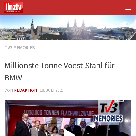
Unter dem Inhalt
Fac
TV3 MEMORIES
Millionste Tonne Voest-Stahl für
BMW
VON
REDAKTION
·
18. JULI 2025