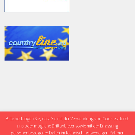
Bitte bestätigen Sie, dass Sie mit der Verwendung von Cookies durch
uns oder mögliche Drittanbieter sowie mit der Erfassung
personenbezogener Daten im technisch notwendigen Rahmen