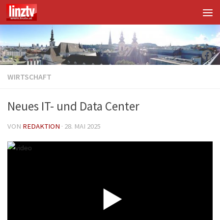
Unter dem Inhalt
Fac
WIRTSCHAFT
Neues IT- und Data Center
VON
REDAKTION
·
28. MAI 2025