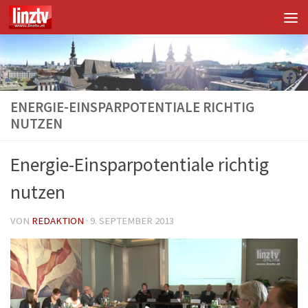
Unter dem Inhalt
Fac
ENERGIE-EINSPARPOTENTIALE RICHTIG
NUTZEN
Energie-Einsparpotentiale richtig
nutzen
VON
REDAKTION
·
9. SEPTEMBER 2013