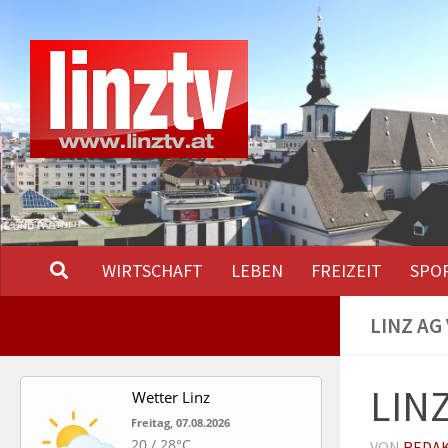
Unter dem Inhalt
WIRTSCHAFT
LEBEN
FREIZEIT
SPO
LINZ AG
LINZ
Wetter Linz
Freitag, 07.08.2026
20 / 28°C
VON
REDA