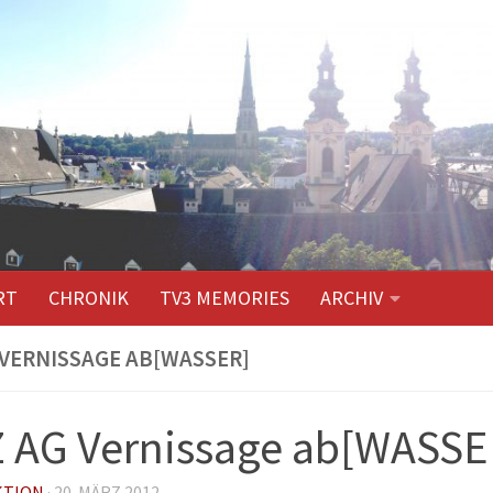
RT
CHRONIK
TV3 MEMORIES
ARCHIV
 VERNISSAGE AB[WASSER]
 AG Vernissage ab[WASSE
KTION
·
20. MÄRZ 2012