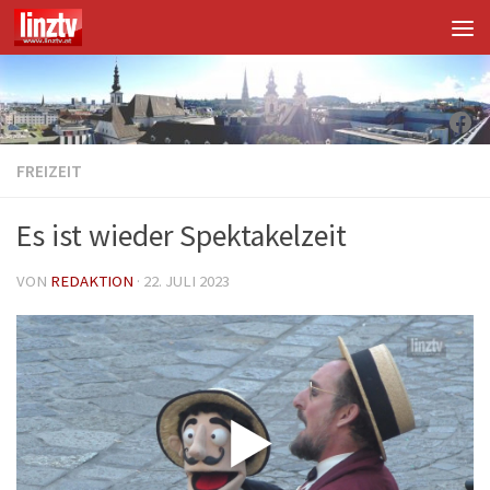
Unter dem Inhalt
Fac
FREIZEIT
Es ist wieder Spektakelzeit
VON
REDAKTION
·
22. JULI 2023