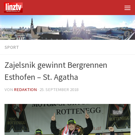
Unter dem Inhalt
Fac
SPORT
Zajelsnik gewinnt Bergrennen
Esthofen – St. Agatha
VON
REDAKTION
·
25. SEPTEMBER 2018