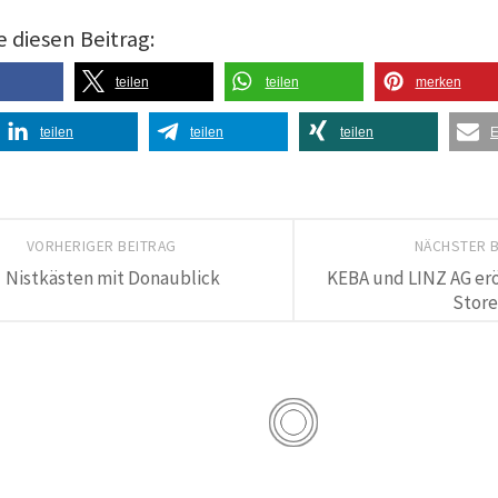
e diesen Beitrag:
teilen
teilen
merken
teilen
teilen
teilen
E
VORHERIGER BEITRAG
NÄCHSTER 
Nistkästen mit Donaublick
KEBA und LINZ AG erö
Store