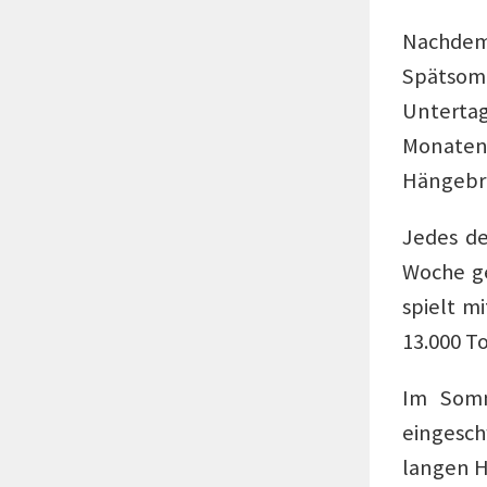
Nachdem
Spätsom
Unterta
Monaten 
Hängebr
Jedes de
Woche ge
spielt m
13.000 T
Im Somm
eingesch
langen H