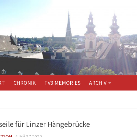
RT
CHRONIK
TV3 MEMORIES
ARCHIV
seile für Linzer Hängebrücke
KTION
·
4. MÄRZ 2022