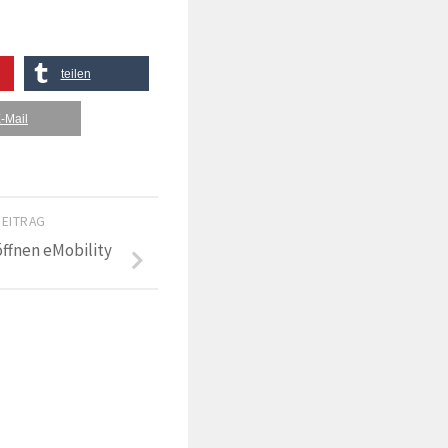
teilen
-Mail
BEITRAG
ffnen eMobility