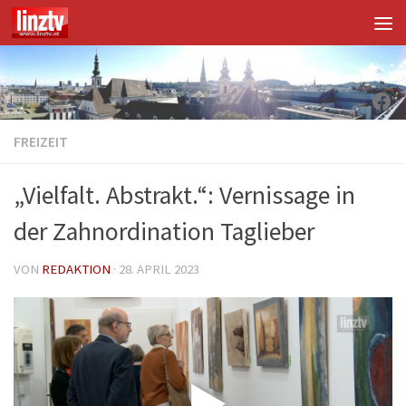
Unter dem Inhalt
Fac
FREIZEIT
„Vielfalt. Abstrakt.“: Vernissage in
der Zahnordination Taglieber
VON
REDAKTION
·
28. APRIL 2023