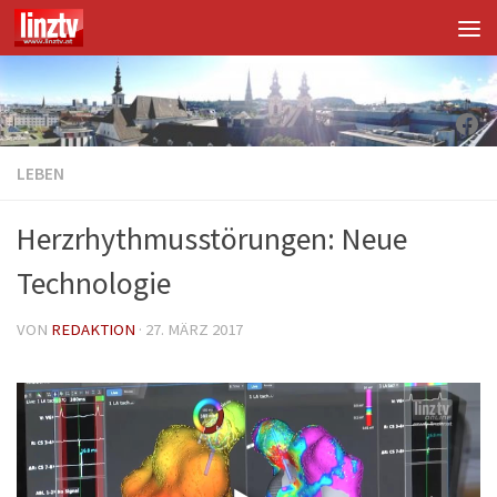
Unter dem Inhalt
Fac
LEBEN
Herzrhythmusstörungen: Neue
Technologie
VON
REDAKTION
·
27. MÄRZ 2017