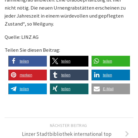
nicht nötig. Die neuen Urnengrabstätten erscheinen zu
jeder Jahreszeit in einem würdevollen und gepflegten
Zustand“, so Weilguny.
Quelle: LINZ AG
Teilen Sie diesen Beitrag:
teilen
teilen
teilen
merken
teilen
teilen
teilen
teilen
E-Mail
NÄCHSTER BEITRAG
Linzer Stadtbibliothek international top