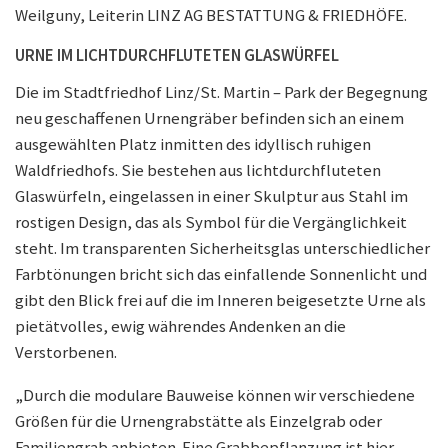
Weilguny, Leiterin LINZ AG BESTATTUNG & FRIEDHÖFE.
URNE IM LICHTDURCHFLUTETEN GLASWÜRFEL
Die im Stadtfriedhof Linz/St. Martin – Park der Begegnung
neu geschaffenen Urnengräber befinden sich an einem
ausgewählten Platz inmitten des idyllisch ruhigen
Waldfriedhofs. Sie bestehen aus lichtdurchfluteten
Glaswürfeln, eingelassen in einer Skulptur aus Stahl im
rostigen Design, das als Symbol für die Vergänglichkeit
steht. Im transparenten Sicherheitsglas unterschiedlicher
Farbtönungen bricht sich das einfallende Sonnenlicht und
gibt den Blick frei auf die im Inneren beigesetzte Urne als
pietätvolles, ewig währendes Andenken an die
Verstorbenen.
„Durch die modulare Bauweise können wir verschiedene
Größen für die Urnengrabstätte als Einzelgrab oder
Familiengrab anbieten. Eine Grabbepflanzung ist hier