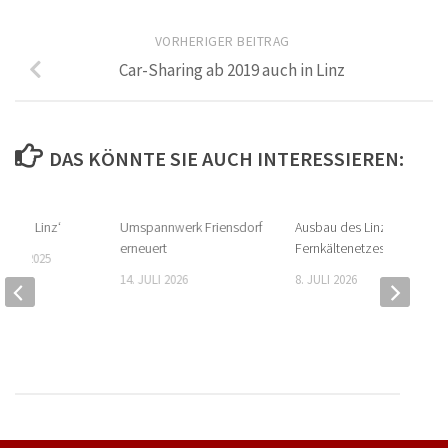
VORHERIGER BEITRAG
Car-Sharing ab 2019 auch in Linz
DAS KÖNNTE SIE AUCH INTERESSIEREN:
re_use Linz‘
Umspannwerk Friensdorf
Ausbau des Linzer
erneuert
Fernkältenetzes
MBER 2025
14. JULI 2026
8. JULI 2026