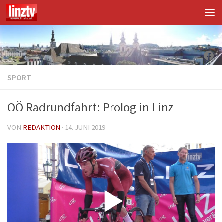
Unter dem Inhalt
Fac
SPORT
OÖ Radrundfahrt: Prolog in Linz
VON
REDAKTION
·
14. JUNI 2019