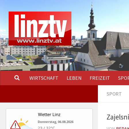
Unter dem Inhalt
WIRTSCHAFT
LEBEN
FREIZEIT
SPO
SPORT
Wetter Linz
Zajelsn
Donnerstag, 06.08.2026
23 / 32°C
VON
REDA