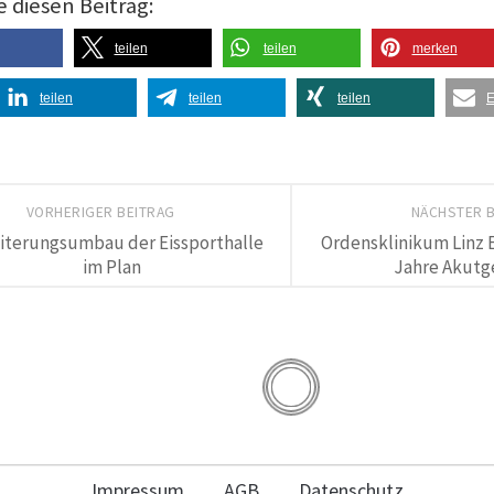
e diesen Beitrag:
teilen
teilen
merken
teilen
teilen
teilen
E
VORHERIGER BEITRAG
NÄCHSTER 
iterungsumbau der Eissporthalle
Ordensklinikum Linz E
im Plan
Jahre Akutge
Impressum
AGB
Datenschutz