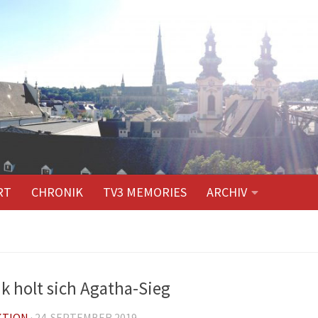
RT
CHRONIK
TV3 MEMORIES
ARCHIV
ik holt sich Agatha-Sieg
KTION
·
24. SEPTEMBER 2019