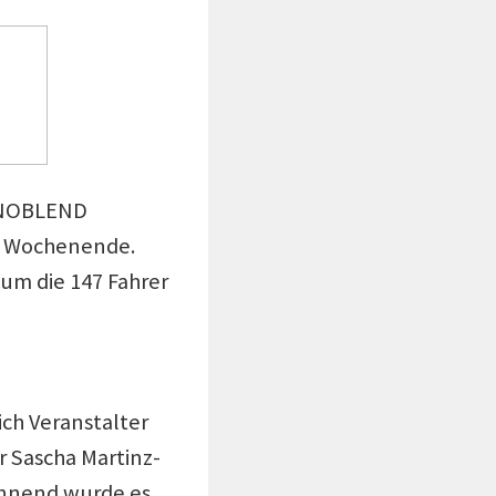
e NOBLEND
n Wochenende.
um die 147 Fahrer
ich Veranstalter
 Sascha Martinz-
annend wurde es