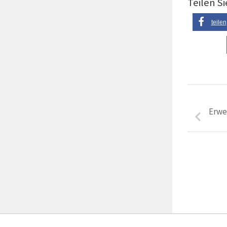
Teilen Si
teilen
Erwe