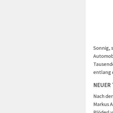
Sonnig, 
Automob
Tausende
entlang 
NEUER
Nach den
Markus A
Plöderl 