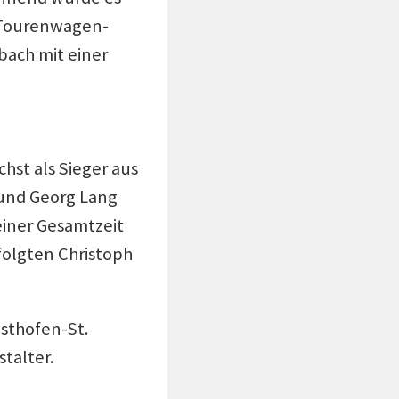
e Tourenwagen-
bach mit einer
hst als Sieger aus
und Georg Lang
 einer Gesamtzeit
folgten Christoph
sthofen-St.
talter.