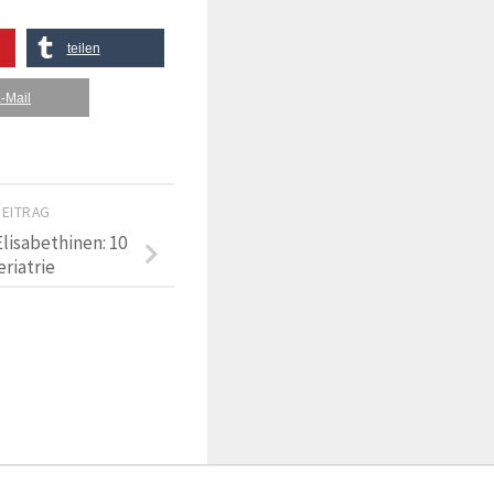
teilen
-Mail
BEITRAG
lisabethinen: 10
riatrie