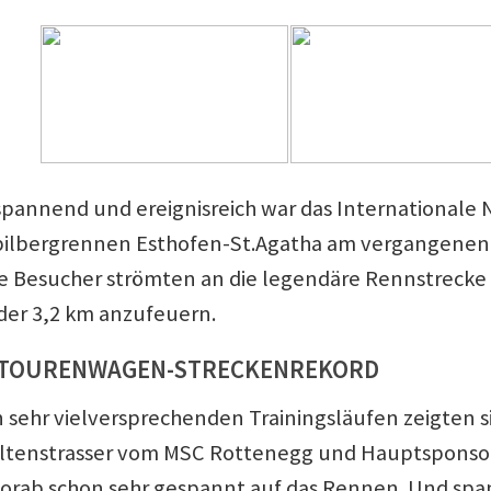
spannend und ereignisreich war das International
ilbergrennen Esthofen-St.Agatha am vergangene
 Besucher strömten an die legendäre Rennstrecke 
der 3,2 km anzufeuern.
 TOURENWAGEN-STRECKENREKORD
 sehr vielversprechenden Trainingsläufen zeigten s
ltenstrasser vom MSC Rottenegg und Hauptsponsor
vorab schon sehr gespannt auf das Rennen. Und sp