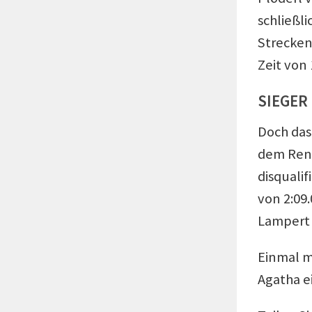
schließl
Strecken
Zeit von 
SIEGER
Doch das 
dem Renn
disqualif
von 2:09
Lampert 
Einmal m
Agatha e