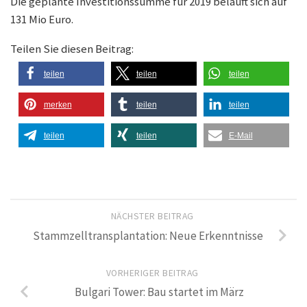
Die geplante Investitionssumme für 2019 beläuft sich auf
131 Mio Euro.
Teilen Sie diesen Beitrag:
teilen
teilen
teilen
merken
teilen
teilen
teilen
teilen
E-Mail
NÄCHSTER BEITRAG
Stammzelltransplantation: Neue Erkenntnisse
VORHERIGER BEITRAG
Bulgari Tower: Bau startet im März