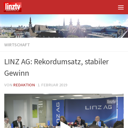
Unter dem Inhalt
Fac
WIRTSCHAFT
LINZ AG: Rekordumsatz, stabiler
Gewinn
VON
REDAKTION
·
1. FEBRUAR 2019