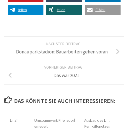
teilen
teilen
E-Mail
NÄCHSTER BEITRAG
Donauparkstadion: Bauarbeiten gehen voran
VORHERIGER BEITRAG
Das war 2021
DAS KÖNNTE SIE AUCH INTERESSIEREN:
re_use Linz‘
Umspannwerk Friensdorf
Ausbau des Linzer
erneuert
Fernkältenetzes