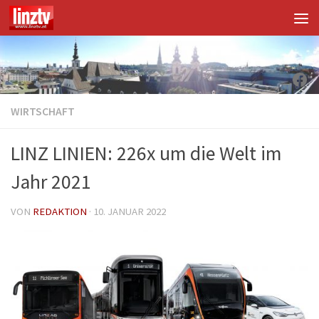
Unter dem Inhalt
Fac
WIRTSCHAFT
LINZ LINIEN: 226x um die Welt im
Jahr 2021
VON
REDAKTION
·
10. JANUAR 2022