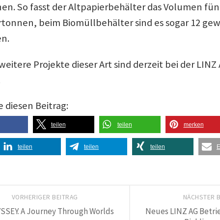
en. So fasst der Altpapierbehälter das Volumen fü
rtonnen, beim Biomüllbehälter sind es sogar 12 ge
n.
eitere Projekte dieser Art sind derzeit bei der LINZ
.
e diesen Beitrag:
teilen
teilen
merken
teilen
teilen
teilen
E
VORHERIGER BEITRAG
NÄCHSTER 
SSEY. A Journey Through Worlds
Neues LINZ AG Betr