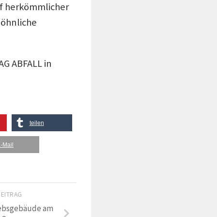
nf herkömmlicher
wöhnliche
 AG ABFALL in
teilen
-Mail
BEITRAG
iebsgebäude am