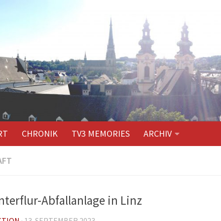
RT
CHRONIK
TV3 MEMORIES
ARCHIV
AFT
nterflur-Abfallanlage in Linz
KTION
·
13. SEPTEMBER 2023