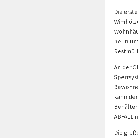
Die erst
Wimhölze
Wohnhäus
neun unt
Restmüll
An der O
Sperrsys
Bewohner
kann der
Behälter
ABFALL m
Die groß