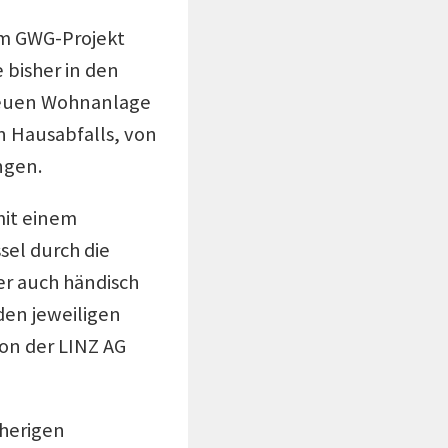
eim GWG-Projekt
 bisher in den
 neuen Wohnanlage
n Hausabfalls, von
ngen.
mit einem
sel durch die
r auch händisch
den jeweiligen
on der LINZ AG
sherigen