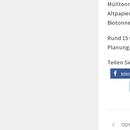
Mülltonn
Altpapie
Biotonne
Rund 15 w
Planung
Teilen Si
teilen
ODY