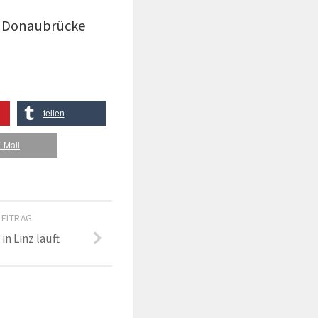
n Donaubrücke
teilen
-Mail
BEITRAG
n Linz läuft