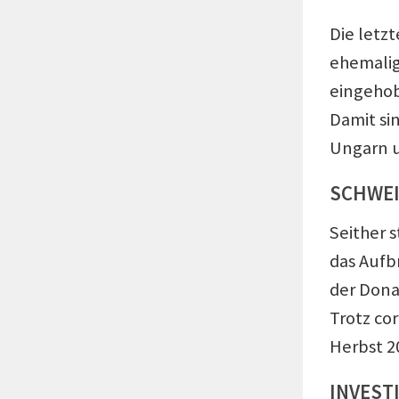
Die letz
ehemalig
eingehob
Damit si
Ungarn u
SCHWEI
Seither 
das Aufb
der Dona
Trotz co
Herbst 2
INVEST