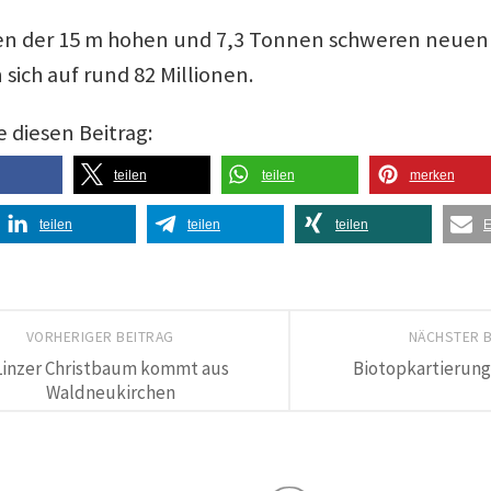
en der 15 m hohen und 7,3 Tonnen schweren neue
sich auf rund 82 Millionen.
e diesen Beitrag:
teilen
teilen
merken
teilen
teilen
teilen
E
VORHERIGER BEITRAG
NÄCHSTER 
Linzer Christbaum kommt aus
Biotopkartierung i
Waldneukirchen