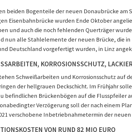
ten beiden Bogenteile der neuen Donaubrücke am S
en Eisenbahnbrücke wurden Ende Oktober angelie
en und auch die noch fehlenden Querträger wurde
nd nun alle Stahlelemente der neuen Brücke, die in
nd Deutschland vorgefertigt wurden, in Linz ang
SSARBEITEN, KORROSIONSSCHUTZ, LACKIER
stehen Schweißarbeiten und Korrosionsschutz auf 
ringen der hellgrauen Deckschicht. Im Frühjahr soll
u befindlichen Brückenbögen auf die Flusspfeiler 
ronabedingter Verzögerung soll der nach einem Pla
021 verschobene Inbetriebnahmetermin der neuen 
ITIONSKOSTEN VON RUND 82 MIO EURO