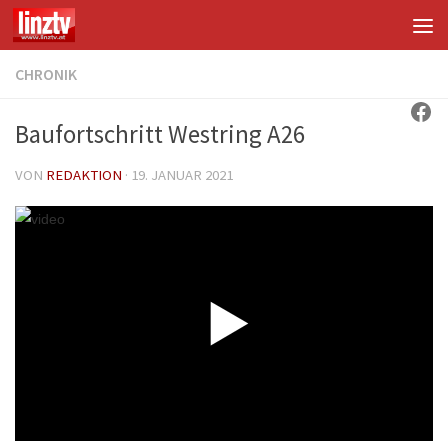
Unter dem Inhalt
CHRONIK
Fac
Baufortschritt Westring A26
VON
REDAKTION
·
19. JANUAR 2021