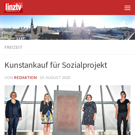
Unter dem Inhalt
Fac
FREIZEIT
Kunstankauf für Sozialprojekt
VON
REDAKTION
·
10. AUGUST 2020