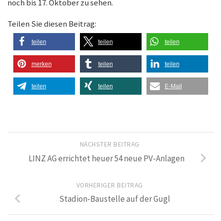
noch bis 17. Oktober zu sehen.
Teilen Sie diesen Beitrag:
teilen
teilen
teilen
merken
teilen
teilen
teilen
teilen
E-Mail
NÄCHSTER BEITRAG
LINZ AG errichtet heuer 54 neue PV-Anlagen
VORHERIGER BEITRAG
Stadion-Baustelle auf der Gugl