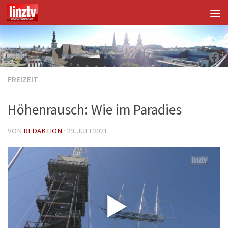
Unter dem Inhalt
Fac
FREIZEIT
Höhenrausch: Wie im Paradies
VON
REDAKTION
·
29. JULI 2021