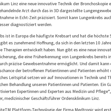
ikum Linz eine neue innovative Technik der Bronchoskopie 
ehandelnde Arzt durch das in 3D dargestellte Lungengewebe
nahme in Echt-Zeit präzisiert. Somit kann Lungenkrebs auc
esser diagnostiziert werden.
s ist in Europa die häufigste Krebsart und hat die höchste S
ibt es zunehmend Hoffnung, da sich in den letzten 10 Jahre
 Therapien entwickelt haben. Nun gibt es eine neue innovat
cherung, die eine Früherkennung von Lungenkrebs bereits i
urch präzise Gewebsentnahme ermöglicht. Und damit kann 
chance der betroffenen Patientinnen und Patienten erhöht 
hes Leitspital setzen wir auf Innovationen in Technik und T
chen Behandlung unseren Patientinnen und Patienten. Ein Ga
ivierten Expertinnen und Experten aus Medizin und Pflege“,
, medizinischer Geschäftsführer Ordensklinikum Linz.
isiteTM Plattform-Technologie der Firma Medtronic wird ers