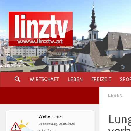
Unter dem Inhalt
WIRTSCHAFT
LEBEN
FREIZEIT
SPO
LEBEN
Lung
Wetter Linz
Donnerstag, 06.08.2026
verb
23 / 32°C