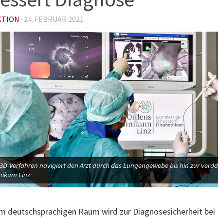
KTION
·
24. FEBRUAR 2021
3D-Verfahren navigiert den Arzt durch das Lungengewebe bis hin zur verdäc
nikum Linz
im deutschsprachigen Raum wird zur Diagnosesicherheit be