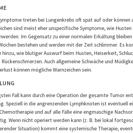
ME
ymptome treten bei Lungenkrebs oft spät auf oder können a
eichen sind meist eher unspezifische Symptome, wie Husten
werden. Im Gegensatz zu einer normalen Erkältung bleiben
 Wochen bestehen und werden mit der Zeit schlimmer. Es 
hinzu, wie blutiger Auswurf beim Husten, Heiserkeit, Schl
d Rückenschmerzen. Auch allgemeine Schwäche und Müdigkei
erlust können mögliche Warnzeichen sein.
LUNG
sten Fall kann durch eine Operation der gesamte Tumor ent
g. Speziell in die angrenzenden Lymphknoten ist eventuell ei
 Chemotherapie und auf alle Fälle eine engmaschige Nachso
tig. Wenn nicht operiert werden kann (z. B. bei lokal fortges
erender Situation) kommt eine systemische Therapie, eventu