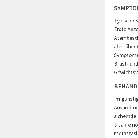
SYMPTO
Typische S
Erste Anz
Atembesch
aber über
Symptome 
Brust- un
Gewichtsv
BEHAND
Im günstig
Ausbreitun
sichernde
5 Jahre nö
metastasi