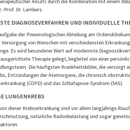
herapeutischer Ansatz durch die Kombination mit einem Abla
.-Prof. Dr. Lambers.
TE DIAGNOSEVERFAHREN UND INDIVIDUELLE TH
aufgabe der Pneumologischen Abteilung am Ordensklinikum 
der Versorgung von Menschen mit verschiedensten Erkranku
unge. Es wird besonderer Wert auf modernste Diagnostikver
l ausgerichtete Therapie gelegt, begleitet von einer persönl
lungsteam. Die häufigsten Krankheitsbilder, die versorgt w
bs, Entzündungen der Atemorgane, die chronisch obstrukti
rkrankung (COPD) und das Schlafapnoe-Syndrom (SAS).
SE LUNGENKREBS
von dieser Krebserkrankung sind vor allem langjährige Rauch
schmutzung, natürliche Radonbelastung und sogar genetis
faktoren.