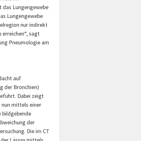
llt das Lungengewebe
h das Lungengewebe
elregion nur indirekt
 erreichen“, sagt
eilung Pneumologie am
dacht auf
ng der Bronchien)
führt. Dabei zeigt
nun mittels einer
e bildgebende
 Abweichung der
ersuchung. Die im CT
der Läsion mittels