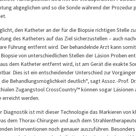
htung abgeglichen und so die Sonde während der Prozedur pr
et.
licht, den Katheter an der für die Biopsie richtigen Stelle zu 
htung des Katheters auf das Ziel sicherzustellen – auch nac
bare Führung entfernt wird. Der behandelnde Arzt kann somi
Biopsie von unterschiedlichen Stellen der Läsion Proben e
aus dem Katheter entfernt wird, ist am Gerät die exakte S
tbar. Dies ist ein entscheidender Unterschied zur Vorgänge
 die Behandlungsmöglichkeit deutlich“, sagt Assoz.-Prof. D
chialen Zugangstool CrossCountry™ können sogar Läsionen 
erreicht werden.
 Diagnostik ist mit dieser Technologie das Markieren von 
was dem Thorax-Chirurgen und auch dem Strahlentherapeute
enden Interventionen noch genauer auszuführen. Besonders 