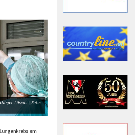
htigen Läsion. || Foto:
i Lungenkrebs am