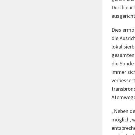
Durchleuc
ausgericht
Dies ermög
die Ausric
lokalisier
gesamten 
die Sonde 
immer sich
verbessert
transbron
Atemwege 
„Neben der
möglich, 
entsprech