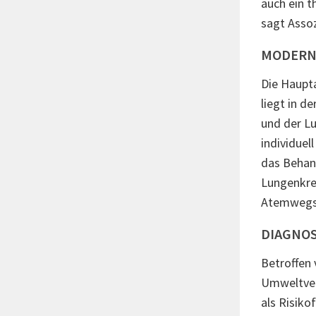
auch ein t
sagt Assoz
MODERNS
Die Haupt
liegt in 
und der L
individuel
das Behand
Lungenkre
Atemwegse
DIAGNO
Betroffen 
Umweltver
als Risiko