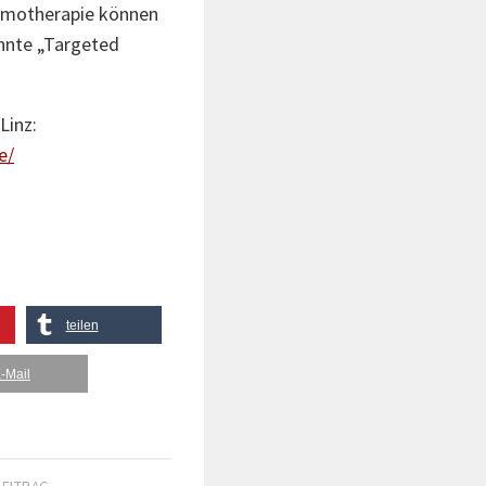
hemotherapie können
nnte „Targeted
Linz:
e/
teilen
-Mail