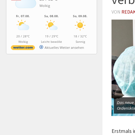
Wolkig
VON
REDA
Fr, 07.08.
Sa, 08.08.
So, 09.08.
20 / 28°C
19 / 29°C
18 / 32°C
Wolkig
Leicht bewölkt
Sonnig
Aktuelles Wetter ansehen
Das neue 
Ordenskli
Erstmals 