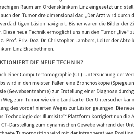
rachigen Raum am Ordensklinikum Linz eingesetzt und ste
 auch den Tumor dreidimensional dar. „Der Arzt wird durc
r verdächtigen Läsion navigiert. Bisher waren die Bilder der Zi
r. Diese neue Technik ermöglicht uns nun den Tumor „live“ zu
z.-Prof. Priv.-Doz. Dr. Christopher Lambers, Leiter der Abt
ikum Linz Elisabethinen.
KTIONIERT DIE NEUE TECHNIK?
ach einer Computertomographie (CT)-Untersuchung der Ver
s wird in den meisten Fällen eine Bronchoskopie (Spiegelu
sie (Gewebsentnahme) zur Erstellung einer Diagnose durchge
n Weg zum Tumor wie eine Landkarte. Der Untersucher kann 
lang des vordefinierten Weges zur Läsion gelangen. Die neu
s-Technologie der Illumisite™ Plattform korrigiert nun die
n CT-Darstellung zum dynamischen Gewebe während der Unt
hnete Tumorposition wird mit der intraoperativen Position 