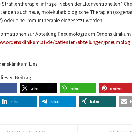
e Strahlentherapie, infrage. Neben der „konventionellen“ C
tänden auch neue, molekularbiologische Therapien (sogena
“) oder eine Immuntherapie eingesetzt werden.
formationen zur Abteilung Pneumologie am Ordensklinikum 
ww.ordensklinikum.at/de/patienten/abteilungen/pneumologi
densklinikum Linz
 diesen Beitrag:
teilen
teilen
merken
teilen
teilen
teilen
E