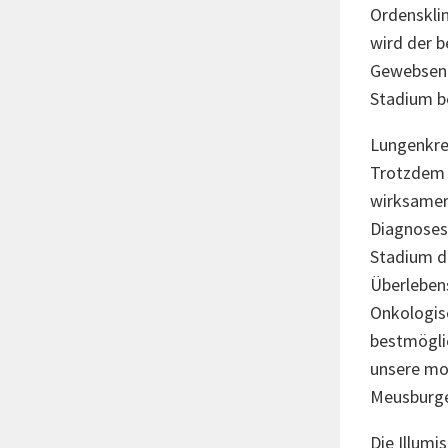
Ordensklin
wird der b
Gewebsent
Stadium b
Lungenkreb
Trotzdem g
wirksamere
Diagnosesi
Stadium d
Überlebens
Onkologisc
bestmögli
unsere mot
Meusburger
Die Illum