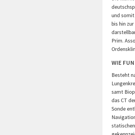
deutschsp
und somit
bis hin zu
darstellba
Prim. Asso
Ordensklin
WIE FUN
Besteht n
Lungenkreb
samt Biop
das CT de
Sonde ent
Navigation
statische
gekennzeic